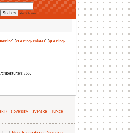
Alle Optionen
uesting
] [
questing-updates
] [
questing-
Architektur(en)
i386
:
kij)
slovensky
svenska
Türkçe
al Ltd.
Mehr Informationen über diese