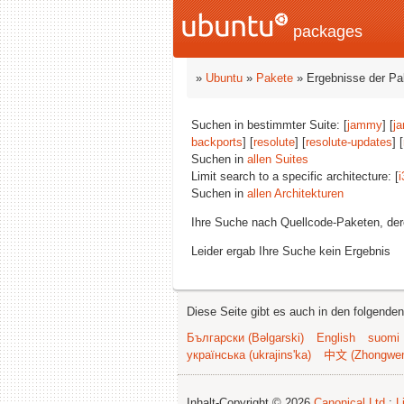
packages
»
Ubuntu
»
Pakete
» Ergebnisse der P
Suchen in bestimmter Suite: [
jammy
] [
j
backports
] [
resolute
] [
resolute-updates
] [
Suchen in
allen Suites
Limit search to a specific architecture: [
i
Suchen in
allen Architekturen
Ihre Suche nach Quellcode-Paketen, d
Leider ergab Ihre Suche kein Ergebnis
Diese Seite gibt es auch in den folgende
Български (Bəlgarski)
English
suomi
українська (ukrajins'ka)
中文 (Zhongwe
Inhalt-Copyright © 2026
Canonical Ltd.
;
L