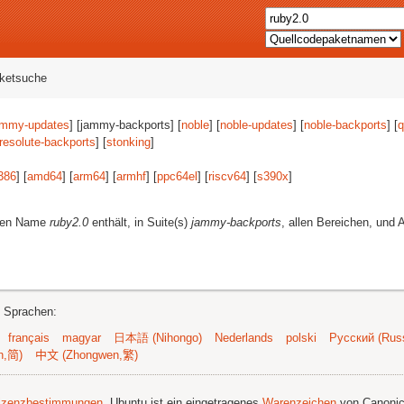
aketsuche
ammy-updates
] [jammy-backports] [
noble
] [
noble-updates
] [
noble-backports
] [
q
resolute-backports
] [
stonking
]
386
] [
amd64
] [
arm64
] [
armhf
] [
ppc64el
] [
riscv64
] [
s390x
]
eren Name
ruby2.0
enthält, in Suite(s)
jammy-backports
, allen Bereichen, und 
n Sprachen:
français
magyar
日本語 (Nihongo)
Nederlands
polski
Русский (Russ
n,简)
中文 (Zhongwen,繁)
izenzbestimmungen
. Ubuntu ist ein eingetragenes
Warenzeichen
von Canonic