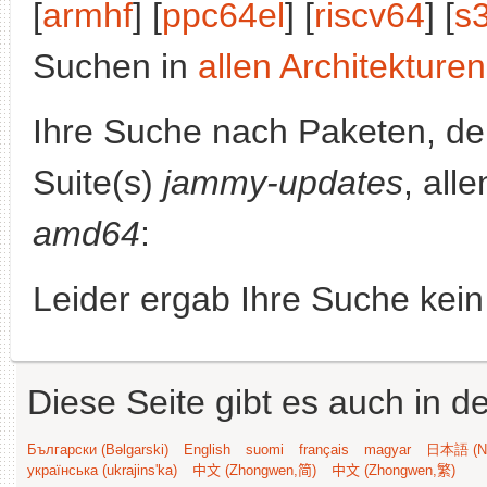
[
armhf
] [
ppc64el
] [
riscv64
] [
s
Suchen in
allen Architekturen
Ihre Suche nach Paketen, 
Suite(s)
jammy-updates
, all
amd64
:
Leider ergab Ihre Suche kein
Diese Seite gibt es auch in 
Български (Bəlgarski)
English
suomi
français
magyar
日本語 (Ni
українська (ukrajins'ka)
中文 (Zhongwen,简)
中文 (Zhongwen,繁)