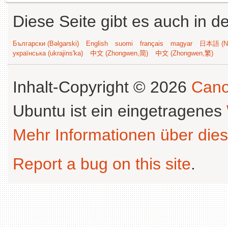
Diese Seite gibt es auch in 
Български (Bəlgarski)
English
suomi
français
magyar
日本語 (Ni
українська (ukrajins'ka)
中文 (Zhongwen,简)
中文 (Zhongwen,繁)
Inhalt-Copyright © 2026
Cano
Ubuntu ist ein eingetragenes
Mehr Informationen über dies
Report a bug on this site
.