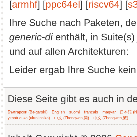
[
armhf
] [
ppc64el
] [
riscv64
] [
s
Ihre Suche nach Paketen, 
generic-di
enthält, in Suite(s
und auf allen Architekturen:
Leider ergab Ihre Suche kein
Diese Seite gibt es auch in 
Български (Bəlgarski)
English
suomi
français
magyar
日本語 (Ni
українська (ukrajins'ka)
中文 (Zhongwen,简)
中文 (Zhongwen,繁)