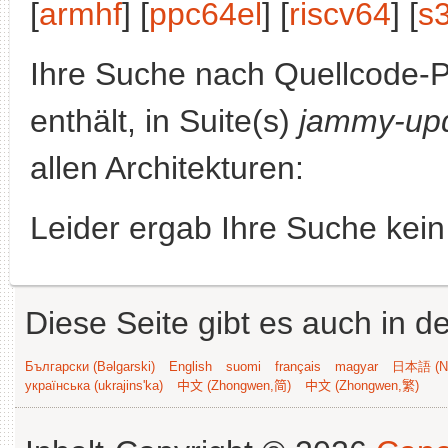
[
armhf
] [
ppc64el
] [
riscv64
] [
s
Ihre Suche nach Quellcode-
enthält, in Suite(s)
jammy-up
allen Architekturen:
Leider ergab Ihre Suche kein
Diese Seite gibt es auch in 
Български (Bəlgarski)
English
suomi
français
magyar
日本語 (Ni
українська (ukrajins'ka)
中文 (Zhongwen,简)
中文 (Zhongwen,繁)