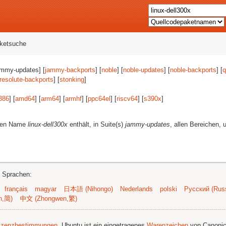
aketsuche
ammy-updates] [
jammy-backports
] [
noble
] [
noble-updates
] [
noble-backports
] [
q
resolute-backports
] [
stonking
]
386
] [
amd64
] [
arm64
] [
armhf
] [
ppc64el
] [
riscv64
] [
s390x
]
eren Name
linux-dell300x
enthält, in Suite(s)
jammy-updates
, allen Bereichen, 
n Sprachen:
français
magyar
日本語 (Nihongo)
Nederlands
polski
Русский (Russ
n,简)
中文 (Zhongwen,繁)
izenzbestimmungen
. Ubuntu ist ein eingetragenes
Warenzeichen
von Canonic