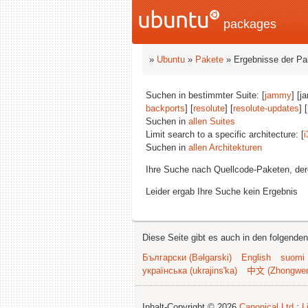
packages
»
Ubuntu
»
Pakete
» Ergebnisse der P
Suchen in bestimmter Suite: [
jammy
] [j
backports
] [
resolute
] [
resolute-updates
] [
Suchen in
allen Suites
Limit search to a specific architecture: [
i
Suchen in
allen Architekturen
Ihre Suche nach Quellcode-Paketen, d
Leider ergab Ihre Suche kein Ergebnis
Diese Seite gibt es auch in den folgende
Български (Bəlgarski)
English
suomi
українська (ukrajins'ka)
中文 (Zhongwe
Inhalt-Copyright © 2026
Canonical Ltd.
;
L