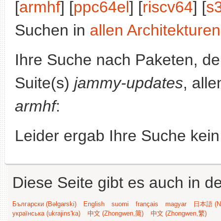
[
armhf
] [
ppc64el
] [
riscv64
] [
s
Suchen in
allen Architekturen
Ihre Suche nach Paketen, 
Suite(s)
jammy-updates
, all
armhf
:
Leider ergab Ihre Suche kein
Diese Seite gibt es auch in 
Български (Bəlgarski)
English
suomi
français
magyar
日本語 (Ni
українська (ukrajins'ka)
中文 (Zhongwen,简)
中文 (Zhongwen,繁)