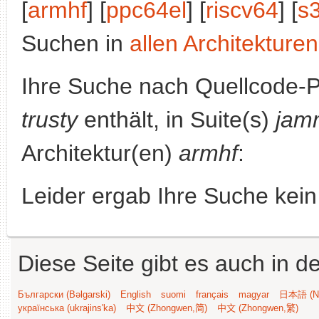
[
armhf
] [
ppc64el
] [
riscv64
] [
s
Suchen in
allen Architekturen
Ihre Suche nach Quellcode-
trusty
enthält, in Suite(s)
jam
Architektur(en)
armhf
:
Leider ergab Ihre Suche kein
Diese Seite gibt es auch in 
Български (Bəlgarski)
English
suomi
français
magyar
日本語 (Ni
українська (ukrajins'ka)
中文 (Zhongwen,简)
中文 (Zhongwen,繁)