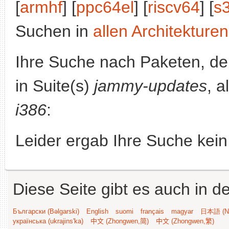
[
armhf
] [
ppc64el
] [
riscv64
] [
s
Suchen in
allen Architekturen
Ihre Suche nach Paketen, 
in Suite(s)
jammy-updates
, a
i386
:
Leider ergab Ihre Suche kein
Diese Seite gibt es auch in 
Български (Bəlgarski)
English
suomi
français
magyar
日本語 (Ni
українська (ukrajins'ka)
中文 (Zhongwen,简)
中文 (Zhongwen,繁)