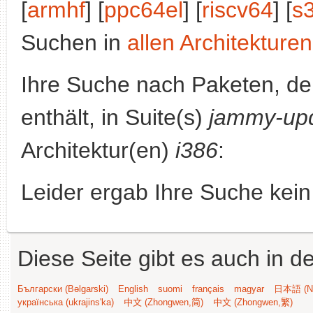
[
armhf
] [
ppc64el
] [
riscv64
] [
s
Suchen in
allen Architekturen
Ihre Suche nach Paketen, 
enthält, in Suite(s)
jammy-up
Architektur(en)
i386
:
Leider ergab Ihre Suche kein
Diese Seite gibt es auch in 
Български (Bəlgarski)
English
suomi
français
magyar
日本語 (Ni
українська (ukrajins'ka)
中文 (Zhongwen,简)
中文 (Zhongwen,繁)