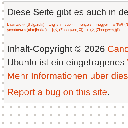
Diese Seite gibt es auch in 
Български (Bəlgarski)
English
suomi
français
magyar
日本語 (Ni
українська (ukrajins'ka)
中文 (Zhongwen,简)
中文 (Zhongwen,繁)
Inhalt-Copyright © 2026
Cano
Ubuntu ist ein eingetragenes
Mehr Informationen über dies
Report a bug on this site
.