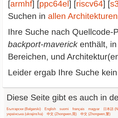
[
armhf
] [
ppc64el
] [
riscv64
] [
s
Suchen in
allen Architekturen
Ihre Suche nach Quellcode-
backport-maverick
enthält, in
Bereichen, und Architektur(e
Leider ergab Ihre Suche kein
Diese Seite gibt es auch in 
Български (Bəlgarski)
English
suomi
français
magyar
日本語 (Ni
українська (ukrajins'ka)
中文 (Zhongwen,简)
中文 (Zhongwen,繁)