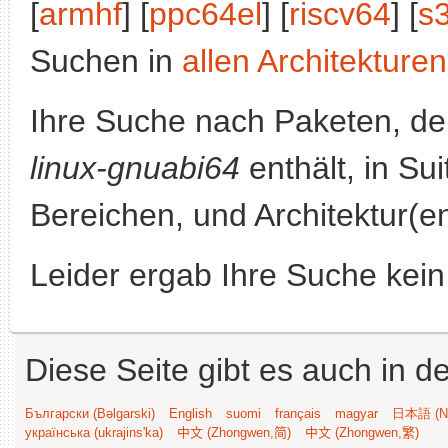
[
armhf
] [
ppc64el
] [
riscv64
] [
s
Suchen in
allen Architekturen
Ihre Suche nach Paketen, 
linux-gnuabi64
enthält, in Su
Bereichen, und Architektur(e
Leider ergab Ihre Suche kein
Diese Seite gibt es auch in 
Български (Bəlgarski)
English
suomi
français
magyar
日本語 (Ni
українська (ukrajins'ka)
中文 (Zhongwen,简)
中文 (Zhongwen,繁)