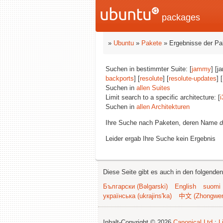
packages
»
Ubuntu
»
Pakete
» Ergebnisse der P
Suchen in bestimmter Suite: [
jammy
] [j
backports
] [
resolute
] [
resolute-updates
] [
Suchen in
allen Suites
Limit search to a specific architecture: [
i
Suchen in
allen Architekturen
Ihre Suche nach Paketen, deren Name
d
Leider ergab Ihre Suche kein Ergebnis
Diese Seite gibt es auch in den folgende
Български (Bəlgarski)
English
suomi
українська (ukrajins'ka)
中文 (Zhongwe
Inhalt-Copyright © 2026
Canonical Ltd.
;
L