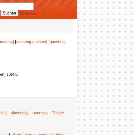
Alle Optionen
uesting
] [
questing-updates
] [
questing-
(en)
s390x
:
kij)
slovensky
svenska
Türkçe
al Ltd.
Mehr Informationen über diese