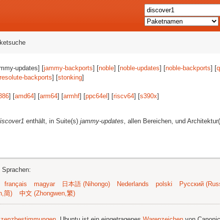
aketsuche
ammy-updates] [
jammy-backports
] [
noble
] [
noble-updates
] [
noble-backports
] [
q
resolute-backports
] [
stonking
]
386
] [
amd64
] [
arm64
] [
armhf
] [
ppc64el
] [
riscv64
] [
s390x
]
iscover1
enthält, in Suite(s)
jammy-updates
, allen Bereichen, und Architektur
n Sprachen:
français
magyar
日本語 (Nihongo)
Nederlands
polski
Русский (Russ
n,简)
中文 (Zhongwen,繁)
izenzbestimmungen
. Ubuntu ist ein eingetragenes
Warenzeichen
von Canonic