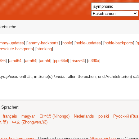
aketsuche
ammy-updates
] [
jammy-backports
] [
noble
] [
noble-updates
] [
noble-backports
] [
q
resolute-backports
] [
stonking
]
386
] [
amd64
] [
arm64
] [
armhf
] [
ppc64el
] [
riscv64
] [
s390x
]
symphonic
enthält, in Suite(s)
kinetic
, allen Bereichen, und Architektur(en)
s3
n Sprachen:
français
magyar
日本語 (Nihongo)
Nederlands
polski
Русский (Russ
n,简)
中文 (Zhongwen,繁)
izenzbestimmungen
. Ubuntu ist ein eingetragenes
Warenzeichen
von Canonic