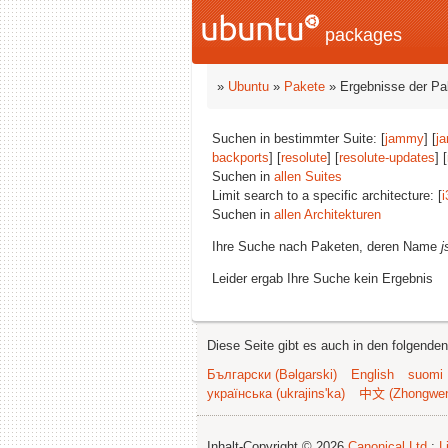
packages
»
Ubuntu
»
Pakete
» Ergebnisse der P
Suchen in bestimmter Suite: [
jammy
] [
j
backports
] [
resolute
] [
resolute-updates
] [
Suchen in
allen Suites
Limit search to a specific architecture: [
i
Suchen in
allen Architekturen
Ihre Suche nach Paketen, deren Name
j
Leider ergab Ihre Suche kein Ergebnis
Diese Seite gibt es auch in den folgende
Български (Bəlgarski)
English
suomi
українська (ukrajins'ka)
中文 (Zhongwe
Inhalt-Copyright © 2026
Canonical Ltd.
;
L