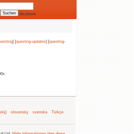
Alle Optionen
uesting
] [
questing-updates
] [
questing-
90x
:
kij)
slovensky
svenska
Türkçe
al Ltd.
Mehr Informationen über diese