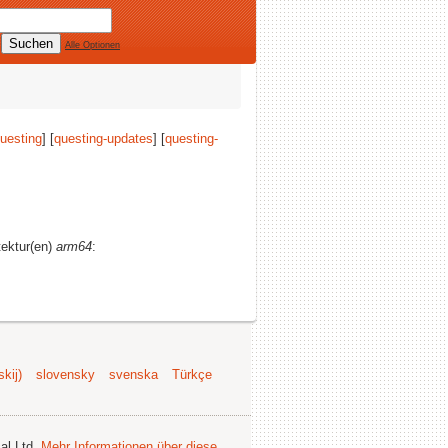
Alle Optionen
uesting
] [
questing-updates
] [
questing-
tektur(en)
arm64
:
kij)
slovensky
svenska
Türkçe
al Ltd.
Mehr Informationen über diese