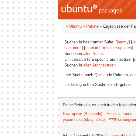
packages
»
Ubuntu
»
Pakete
» Ergebnisse der P
Suchen in bestimmter Suite: [
jammy
] [
j
backports
] [
resolute
] [
resolute-updates
] [
Suchen in
allen Suites
Limit search to a specific architecture: [
i
Suchen in
allen Architekturen
Ihre Suche nach Quellcode-Paketen, d
Leider ergab Ihre Suche kein Ergebnis
Diese Seite gibt es auch in den folgende
Български (Bəlgarski)
English
suomi
українська (ukrajins'ka)
中文 (Zhongwe
Inhalt-Copyright © 2026
Canonical Ltd.
;
L