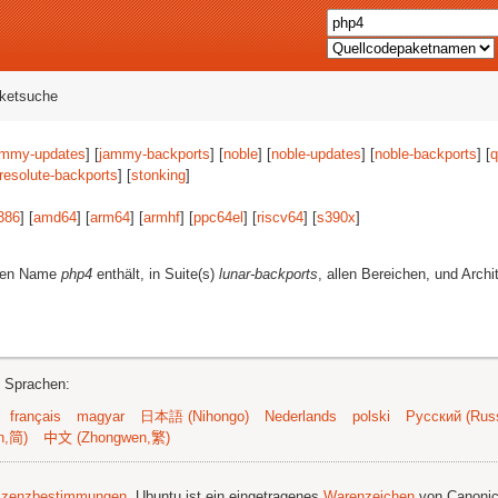
aketsuche
ammy-updates
] [
jammy-backports
] [
noble
] [
noble-updates
] [
noble-backports
] [
q
resolute-backports
] [
stonking
]
386
] [
amd64
] [
arm64
] [
armhf
] [
ppc64el
] [
riscv64
] [
s390x
]
eren Name
php4
enthält, in Suite(s)
lunar-backports
, allen Bereichen, und Archi
n Sprachen:
français
magyar
日本語 (Nihongo)
Nederlands
polski
Русский (Russ
n,简)
中文 (Zhongwen,繁)
izenzbestimmungen
. Ubuntu ist ein eingetragenes
Warenzeichen
von Canonic