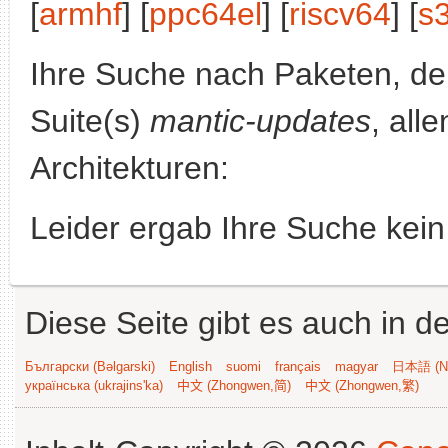
[
armhf
] [
ppc64el
] [
riscv64
] [
s
Ihre Suche nach Paketen, 
Suite(s)
mantic-updates
, all
Architekturen:
Leider ergab Ihre Suche kein
Diese Seite gibt es auch in 
Български (Bəlgarski)
English
suomi
français
magyar
日本語 (Ni
українська (ukrajins'ka)
中文 (Zhongwen,简)
中文 (Zhongwen,繁)