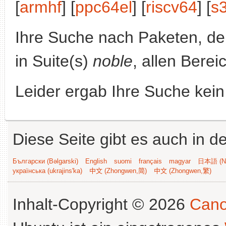
[
armhf
] [
ppc64el
] [
riscv64
] [
s
Ihre Suche nach Paketen, 
in Suite(s)
noble
, allen Berei
Leider ergab Ihre Suche kein
Diese Seite gibt es auch in 
Български (Bəlgarski)
English
suomi
français
magyar
日本語 (Ni
українська (ukrajins'ka)
中文 (Zhongwen,简)
中文 (Zhongwen,繁)
Inhalt-Copyright © 2026
Cano