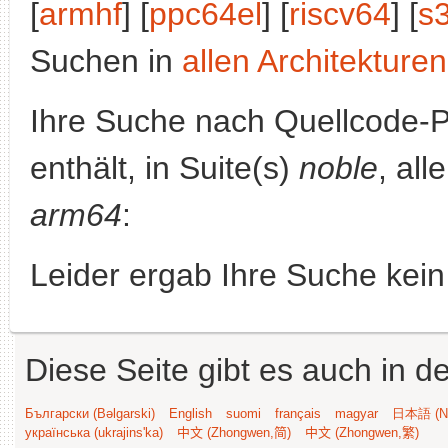
[
armhf
] [
ppc64el
] [
riscv64
] [
s
Suchen in
allen Architekturen
Ihre Suche nach Quellcode-
enthält, in Suite(s)
noble
, all
arm64
:
Leider ergab Ihre Suche kein
Diese Seite gibt es auch in 
Български (Bəlgarski)
English
suomi
français
magyar
日本語 (Ni
українська (ukrajins'ka)
中文 (Zhongwen,简)
中文 (Zhongwen,繁)