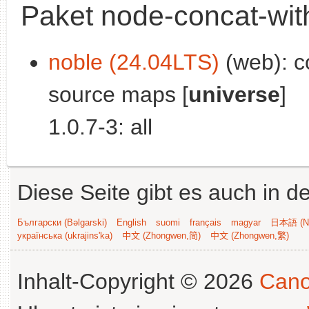
Paket node-concat-wi
noble (24.04LTS)
(web): c
source maps [
universe
]
1.0.7-3: all
Diese Seite gibt es auch in 
Български (Bəlgarski)
English
suomi
français
magyar
日本語 (Ni
українська (ukrajins'ka)
中文 (Zhongwen,简)
中文 (Zhongwen,繁)
Inhalt-Copyright © 2026
Cano