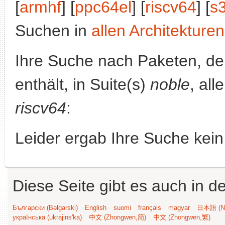
[
armhf
] [
ppc64el
] [
riscv64
] [
s
Suchen in
allen Architekturen
Ihre Suche nach Paketen, 
enthält, in Suite(s)
noble
, all
riscv64
:
Leider ergab Ihre Suche kein
Diese Seite gibt es auch in 
Български (Bəlgarski)
English
suomi
français
magyar
日本語 (Ni
українська (ukrajins'ka)
中文 (Zhongwen,简)
中文 (Zhongwen,繁)