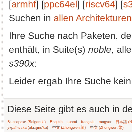
[
armhf
] [
ppc64el
] [
riscv64
] [
s
Suchen in
allen Architekturen
Ihre Suche nach Paketen, 
enthält, in Suite(s)
noble
, all
s390x
:
Leider ergab Ihre Suche kein
Diese Seite gibt es auch in 
Български (Bəlgarski)
English
suomi
français
magyar
日本語 (Ni
українська (ukrajins'ka)
中文 (Zhongwen,简)
中文 (Zhongwen,繁)