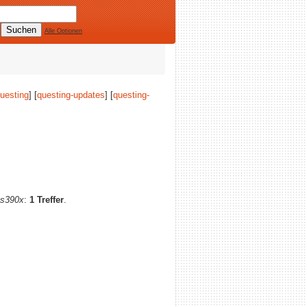
Alle Optionen
uesting
] [
questing-updates
] [
questing-
s390x
:
1 Treffer
.