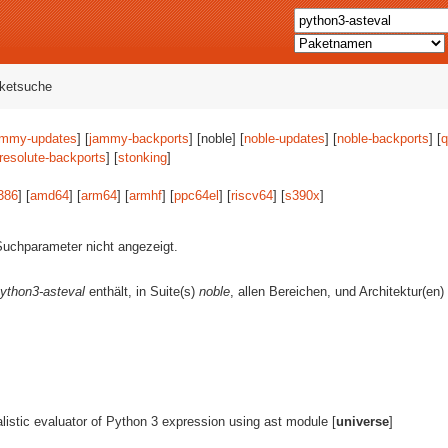
aketsuche
ammy-updates
] [
jammy-backports
] [noble] [
noble-updates
] [
noble-backports
] [
q
resolute-backports
] [
stonking
]
386
] [
amd64
] [
arm64
] [
armhf
] [
ppc64el
] [
riscv64
] [
s390x
]
uchparameter nicht angezeigt.
ython3-asteval
enthält, in Suite(s)
noble
, allen Bereichen, und Architektur(en)
listic evaluator of Python 3 expression using ast module [
universe
]