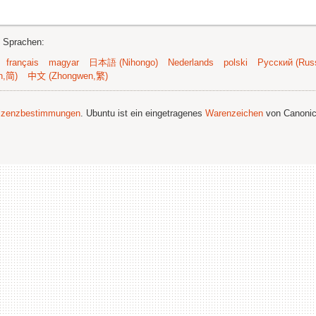
n Sprachen:
français
magyar
日本語 (Nihongo)
Nederlands
polski
Русский (Russ
n,简)
中文 (Zhongwen,繁)
izenzbestimmungen
. Ubuntu ist ein eingetragenes
Warenzeichen
von Canonic