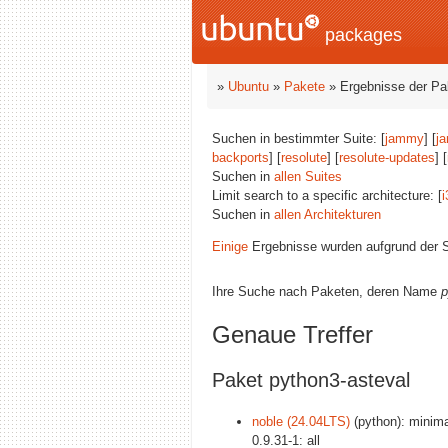
packages
»
Ubuntu
»
Pakete
» Ergebnisse der P
Suchen in bestimmter Suite: [
jammy
] [
j
backports
] [
resolute
] [
resolute-updates
] [
Suchen in
allen Suites
Limit search to a specific architecture: [
i
Suchen in
allen Architekturen
Einige
Ergebnisse wurden aufgrund der S
Ihre Suche nach Paketen, deren Name
p
Genaue Treffer
Paket python3-asteval
noble (24.04LTS)
(python): minima
0.9.31-1: all