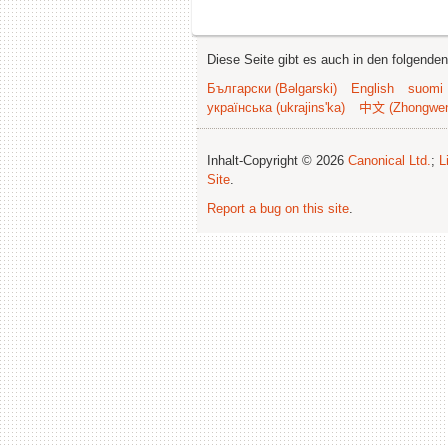
Diese Seite gibt es auch in den folgende
Български (Bəlgarski)
English
suomi
українська (ukrajins'ka)
中文 (Zhongwe
Inhalt-Copyright © 2026
Canonical Ltd.
;
L
Site
.
Report a bug on this site
.