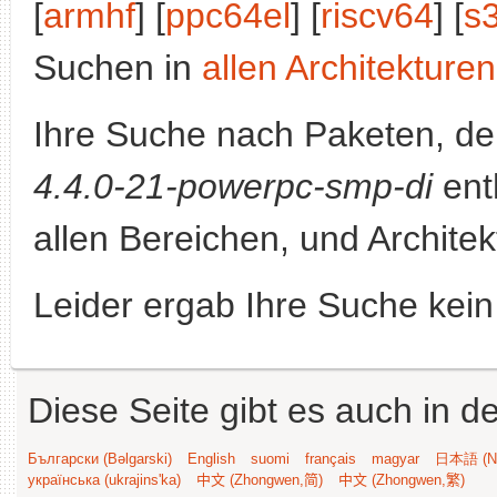
[
armhf
] [
ppc64el
] [
riscv64
] [
s
Suchen in
allen Architekturen
Ihre Suche nach Paketen, 
4.4.0-21-powerpc-smp-di
enth
allen Bereichen, und Archite
Leider ergab Ihre Suche kein
Diese Seite gibt es auch in 
Български (Bəlgarski)
English
suomi
français
magyar
日本語 (Ni
українська (ukrajins'ka)
中文 (Zhongwen,简)
中文 (Zhongwen,繁)