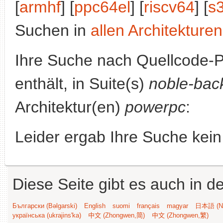
[
armhf
] [
ppc64el
] [
riscv64
] [
s
Suchen in
allen Architekturen
Ihre Suche nach Quellcode-
enthält, in Suite(s)
noble-bac
Architektur(en)
powerpc
:
Leider ergab Ihre Suche kein
Diese Seite gibt es auch in 
Български (Bəlgarski)
English
suomi
français
magyar
日本語 (Ni
українська (ukrajins'ka)
中文 (Zhongwen,简)
中文 (Zhongwen,繁)