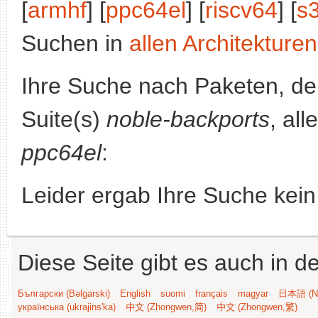
[
armhf
] [
ppc64el
] [
riscv64
] [
s
Suchen in
allen Architekturen
Ihre Suche nach Paketen, 
Suite(s)
noble-backports
, al
ppc64el
:
Leider ergab Ihre Suche kein
Diese Seite gibt es auch in 
Български (Bəlgarski)
English
suomi
français
magyar
日本語 (Ni
українська (ukrajins'ka)
中文 (Zhongwen,简)
中文 (Zhongwen,繁)