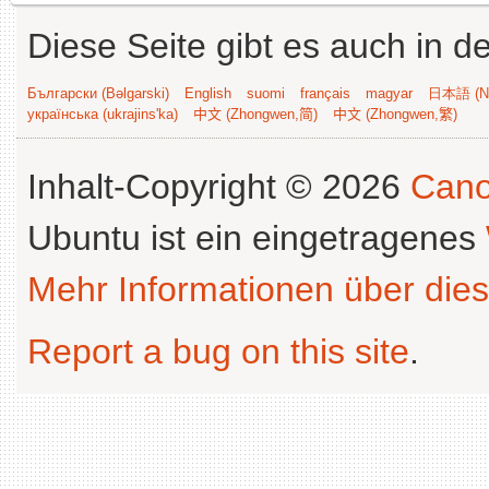
Diese Seite gibt es auch in 
Български (Bəlgarski)
English
suomi
français
magyar
日本語 (Ni
українська (ukrajins'ka)
中文 (Zhongwen,简)
中文 (Zhongwen,繁)
Inhalt-Copyright © 2026
Cano
Ubuntu ist ein eingetragenes
Mehr Informationen über dies
Report a bug on this site
.