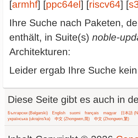
[
armhf
] [
ppc64el
] [
riscv64
] [
s
Ihre Suche nach Paketen, 
enthält, in Suite(s)
noble-upd
Architekturen:
Leider ergab Ihre Suche kein
Diese Seite gibt es auch in 
Български (Bəlgarski)
English
suomi
français
magyar
日本語 (Ni
українська (ukrajins'ka)
中文 (Zhongwen,简)
中文 (Zhongwen,繁)