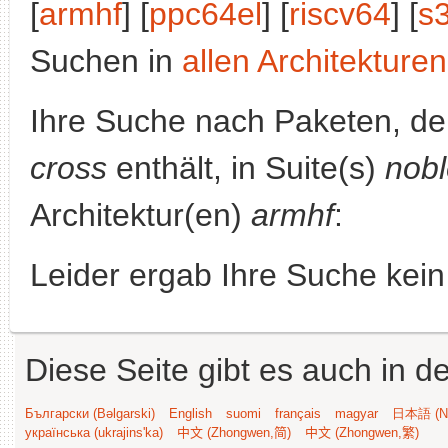
[
armhf
] [
ppc64el
] [
riscv64
] [
s
Suchen in
allen Architekturen
Ihre Suche nach Paketen, 
cross
enthält, in Suite(s)
nob
Architektur(en)
armhf
:
Leider ergab Ihre Suche kein
Diese Seite gibt es auch in 
Български (Bəlgarski)
English
suomi
français
magyar
日本語 (Ni
українська (ukrajins'ka)
中文 (Zhongwen,简)
中文 (Zhongwen,繁)