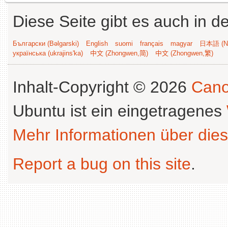
Diese Seite gibt es auch in 
Български (Bəlgarski)
English
suomi
français
magyar
日本語 (Ni
українська (ukrajins'ka)
中文 (Zhongwen,简)
中文 (Zhongwen,繁)
Inhalt-Copyright © 2026
Cano
Ubuntu ist ein eingetragenes
Mehr Informationen über dies
Report a bug on this site
.