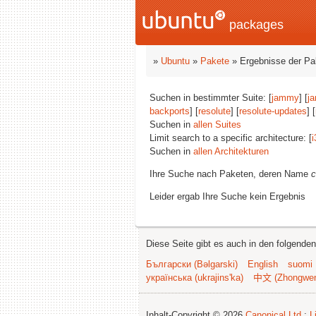
packages
»
Ubuntu
»
Pakete
» Ergebnisse der P
Suchen in bestimmter Suite: [
jammy
] [
j
backports
] [
resolute
] [
resolute-updates
] [
Suchen in
allen Suites
Limit search to a specific architecture: [
i
Suchen in
allen Architekturen
Ihre Suche nach Paketen, deren Name
c
Leider ergab Ihre Suche kein Ergebnis
Diese Seite gibt es auch in den folgende
Български (Bəlgarski)
English
suomi
українська (ukrajins'ka)
中文 (Zhongwe
Inhalt-Copyright © 2026
Canonical Ltd.
;
L