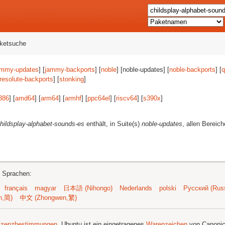
aketsuche
ammy-updates
] [
jammy-backports
] [
noble
] [noble-updates] [
noble-backports
] [
q
resolute-backports
] [
stonking
]
386
] [
amd64
] [
arm64
] [
armhf
] [
ppc64el
] [
riscv64
] [
s390x
]
hildsplay-alphabet-sounds-es
enthält, in Suite(s)
noble-updates
, allen Bereic
n Sprachen:
français
magyar
日本語 (Nihongo)
Nederlands
polski
Русский (Russ
n,简)
中文 (Zhongwen,繁)
izenzbestimmungen
. Ubuntu ist ein eingetragenes
Warenzeichen
von Canonic