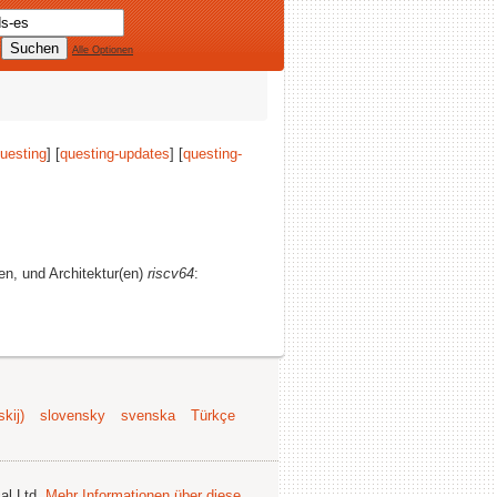
Alle Optionen
uesting
] [
questing-updates
] [
questing-
hen, und Architektur(en)
riscv64
:
kij)
slovensky
svenska
Türkçe
al Ltd.
Mehr Informationen über diese