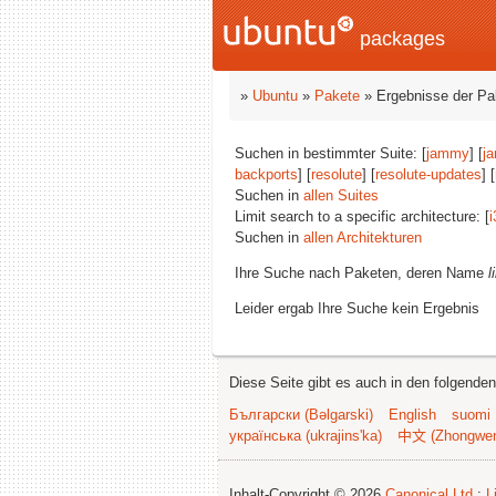
packages
»
Ubuntu
»
Pakete
» Ergebnisse der P
Suchen in bestimmter Suite: [
jammy
] [
j
backports
] [
resolute
] [
resolute-updates
] [
Suchen in
allen Suites
Limit search to a specific architecture: [
i
Suchen in
allen Architekturen
Ihre Suche nach Paketen, deren Name
l
Leider ergab Ihre Suche kein Ergebnis
Diese Seite gibt es auch in den folgende
Български (Bəlgarski)
English
suomi
українська (ukrajins'ka)
中文 (Zhongwe
Inhalt-Copyright © 2026
Canonical Ltd.
;
L