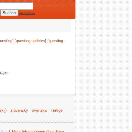
Alle Optionen
uesting
] [
questing-updates
] [
questing-
erpc
:
kij)
slovensky
svenska
Türkçe
al Ltd.
Mehr Informationen über diese