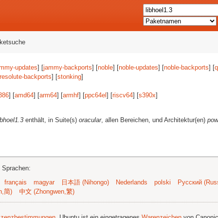
aketsuche
ammy-updates
] [
jammy-backports
] [
noble
] [
noble-updates
] [
noble-backports
] [
q
resolute-backports
] [
stonking
]
386
] [
amd64
] [
arm64
] [
armhf
] [
ppc64el
] [
riscv64
] [
s390x
]
ibhoel1.3
enthält, in Suite(s)
oracular
, allen Bereichen, und Architektur(en)
pow
n Sprachen:
français
magyar
日本語 (Nihongo)
Nederlands
polski
Русский (Russ
n,简)
中文 (Zhongwen,繁)
izenzbestimmungen
. Ubuntu ist ein eingetragenes
Warenzeichen
von Canonic