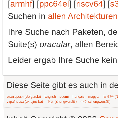
[
armhf
] [
ppc64el
] [
riscv64
] [
s
Suchen in
allen Architekturen
Ihre Suche nach Paketen, 
Suite(s)
oracular
, allen Bere
Leider ergab Ihre Suche kein
Diese Seite gibt es auch in 
Български (Bəlgarski)
English
suomi
français
magyar
日本語 (Ni
українська (ukrajins'ka)
中文 (Zhongwen,简)
中文 (Zhongwen,繁)