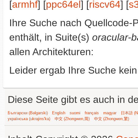
[
armhf
] [
ppc64el
] [
riscv64
] [
s
Ihre Suche nach Quellcode-
enthält, in Suite(s)
oracular-b
allen Architekturen:
Leider ergab Ihre Suche kein
Diese Seite gibt es auch in 
Български (Bəlgarski)
English
suomi
français
magyar
日本語 (Ni
українська (ukrajins'ka)
中文 (Zhongwen,简)
中文 (Zhongwen,繁)