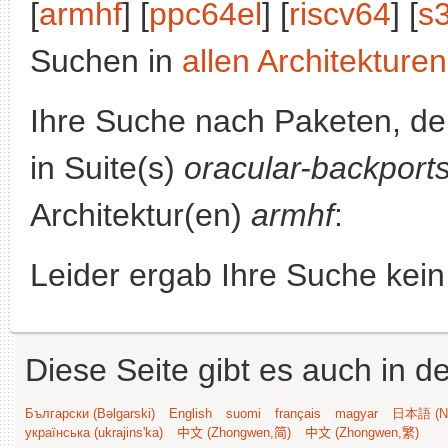
[
armhf
] [
ppc64el
] [
riscv64
] [
s
Suchen in
allen Architekturen
Ihre Suche nach Paketen, 
in Suite(s)
oracular-backport
Architektur(en)
armhf
:
Leider ergab Ihre Suche kein
Diese Seite gibt es auch in 
Български (Bəlgarski)
English
suomi
français
magyar
日本語 (Ni
українська (ukrajins'ka)
中文 (Zhongwen,简)
中文 (Zhongwen,繁)