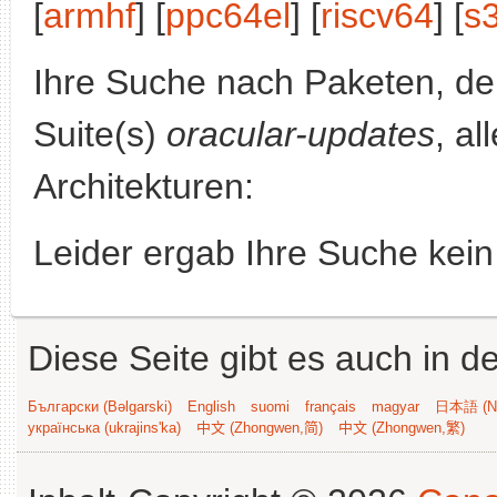
[
armhf
] [
ppc64el
] [
riscv64
] [
s
Ihre Suche nach Paketen, 
Suite(s)
oracular-updates
, al
Architekturen:
Leider ergab Ihre Suche kein
Diese Seite gibt es auch in 
Български (Bəlgarski)
English
suomi
français
magyar
日本語 (Ni
українська (ukrajins'ka)
中文 (Zhongwen,简)
中文 (Zhongwen,繁)