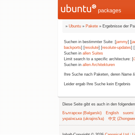
packages
»
Ubuntu
»
Pakete
» Ergebnisse der P
Suchen in bestimmter Suite: [
jammy
] [
j
backports
] [
resolute
] [
resolute-updates
] [
Suchen in
allen Suites
Limit search to a specific architecture: [
i
Suchen in
allen Architekturen
Ihre Suche nach Paketen, deren Name
l
Leider ergab Ihre Suche kein Ergebnis
Diese Seite gibt es auch in den folgende
Български (Bəlgarski)
English
suomi
українська (ukrajins'ka)
中文 (Zhongwe
Inhalt-Copyright © 2026
Canonical Ltd.
;
L