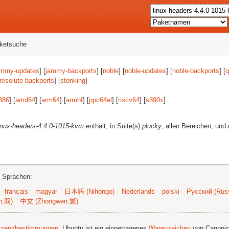
aketsuche
ammy-updates
] [
jammy-backports
] [
noble
] [
noble-updates
] [
noble-backports
] [
q
resolute-backports
] [
stonking
]
386
] [
amd64
] [
arm64
] [
armhf
] [
ppc64el
] [
riscv64
] [
s390x
]
inux-headers-4.4.0-1015-kvm
enthält, in Suite(s)
plucky
, allen Bereichen, und 
n Sprachen:
français
magyar
日本語 (Nihongo)
Nederlands
polski
Русский (Russ
n,简)
中文 (Zhongwen,繁)
izenzbestimmungen
. Ubuntu ist ein eingetragenes
Warenzeichen
von Canonic