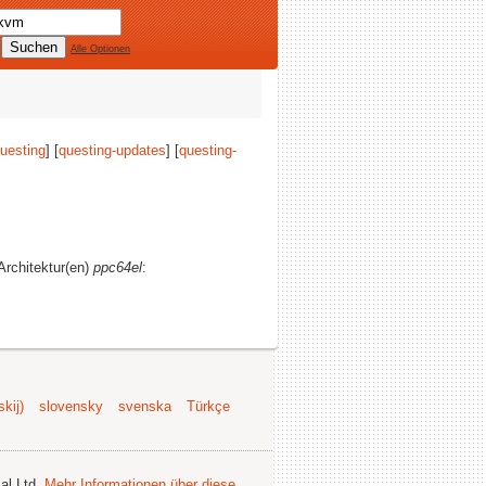
Alle Optionen
uesting
] [
questing-updates
] [
questing-
Architektur(en)
ppc64el
:
kij)
slovensky
svenska
Türkçe
al Ltd.
Mehr Informationen über diese