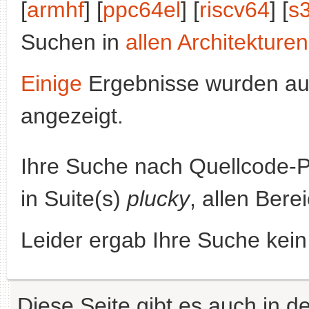
[
armhf
] [
ppc64el
] [
riscv64
] [
s
Suchen in
allen Architekturen
Einige
Ergebnisse wurden au
angezeigt.
Ihre Suche nach Quellcode-
in Suite(s)
plucky
, allen Bere
Leider ergab Ihre Suche kein
Diese Seite gibt es auch in 