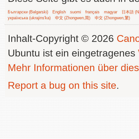
Български (Bəlgarski)
English
suomi
français
magyar
日本語 (Ni
українська (ukrajins'ka)
中文 (Zhongwen,简)
中文 (Zhongwen,繁)
Inhalt-Copyright © 2026
Cano
Ubuntu ist ein eingetragenes
Mehr Informationen über dies
Report a bug on this site
.