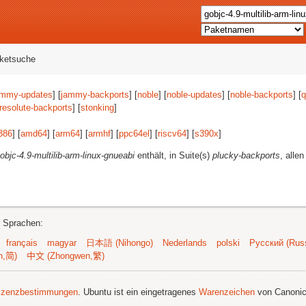
aketsuche
ammy-updates
] [
jammy-backports
] [
noble
] [
noble-updates
] [
noble-backports
] [
q
resolute-backports
] [
stonking
]
386
] [
amd64
] [
arm64
] [
armhf
] [
ppc64el
] [
riscv64
] [
s390x
]
objc-4.9-multilib-arm-linux-gnueabi
enthält, in Suite(s)
plucky-backports
, alle
n Sprachen:
français
magyar
日本語 (Nihongo)
Nederlands
polski
Русский (Russ
n,简)
中文 (Zhongwen,繁)
izenzbestimmungen
. Ubuntu ist ein eingetragenes
Warenzeichen
von Canonic