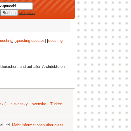
Alle Optionen
uesting
] [
questing-updates
] [
questing-
n Bereichen, und auf allen Architekturen:
kij)
slovensky
svenska
Türkçe
al Ltd.
Mehr Informationen über diese