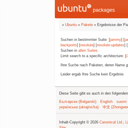
packages
»
Ubuntu
»
Pakete
» Ergebnisse der P
Suchen in bestimmter Suite: [
jammy
] [
j
backports
] [
resolute
] [
resolute-updates
] [
Suchen in
allen Suites
Limit search to a specific architecture: [
i
Ihre Suche nach Paketen, deren Name
g
Leider ergab Ihre Suche kein Ergebnis
Diese Seite gibt es auch in den folgende
Български (Bəlgarski)
English
suomi
українська (ukrajins'ka)
中文 (Zhongwe
Inhalt-Copyright © 2026
Canonical Ltd.
;
L
Site
.