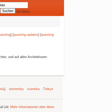
Alle Optionen
uesting
] [
questing-updates
] [
questing-
ichen, und auf allen Architekturen:
kij)
slovensky
svenska
Türkçe
al Ltd.
Mehr Informationen über diese