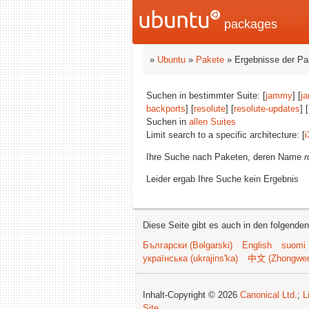
packages
»
Ubuntu
»
Pakete
» Ergebnisse der P
Suchen in bestimmter Suite: [
jammy
] [
j
backports
] [
resolute
] [
resolute-updates
] [
Suchen in
allen Suites
Limit search to a specific architecture: [
i
Ihre Suche nach Paketen, deren Name
r
Leider ergab Ihre Suche kein Ergebnis
Diese Seite gibt es auch in den folgende
Български (Bəlgarski)
English
suomi
українська (ukrajins'ka)
中文 (Zhongwe
Inhalt-Copyright © 2026
Canonical Ltd.
;
L
Site
.