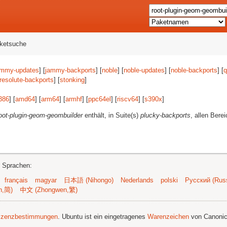
aketsuche
ammy-updates
] [
jammy-backports
] [
noble
] [
noble-updates
] [
noble-backports
] [
q
resolute-backports
] [
stonking
]
386
] [
amd64
] [
arm64
] [
armhf
] [
ppc64el
] [
riscv64
] [
s390x
]
oot-plugin-geom-geombuilder
enthält, in Suite(s)
plucky-backports
, allen Bere
n Sprachen:
français
magyar
日本語 (Nihongo)
Nederlands
polski
Русский (Russ
n,简)
中文 (Zhongwen,繁)
izenzbestimmungen
. Ubuntu ist ein eingetragenes
Warenzeichen
von Canonic