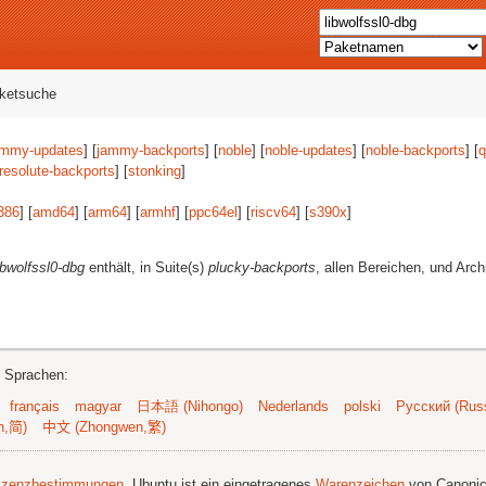
aketsuche
ammy-updates
] [
jammy-backports
] [
noble
] [
noble-updates
] [
noble-backports
] [
q
resolute-backports
] [
stonking
]
386
] [
amd64
] [
arm64
] [
armhf
] [
ppc64el
] [
riscv64
] [
s390x
]
ibwolfssl0-dbg
enthält, in Suite(s)
plucky-backports
, allen Bereichen, und Arch
n Sprachen:
français
magyar
日本語 (Nihongo)
Nederlands
polski
Русский (Russ
n,简)
中文 (Zhongwen,繁)
izenzbestimmungen
. Ubuntu ist ein eingetragenes
Warenzeichen
von Canonic