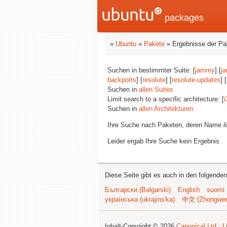
packages
»
Ubuntu
»
Pakete
» Ergebnisse der P
Suchen in bestimmter Suite: [
jammy
] [
j
backports
] [
resolute
] [
resolute-updates
] [
Suchen in
allen Suites
Limit search to a specific architecture: [
i
Suchen in
allen Architekturen
Ihre Suche nach Paketen, deren Name
l
Leider ergab Ihre Suche kein Ergebnis
Diese Seite gibt es auch in den folgende
Български (Bəlgarski)
English
suomi
українська (ukrajins'ka)
中文 (Zhongwe
Inhalt-Copyright © 2026
Canonical Ltd.
;
L