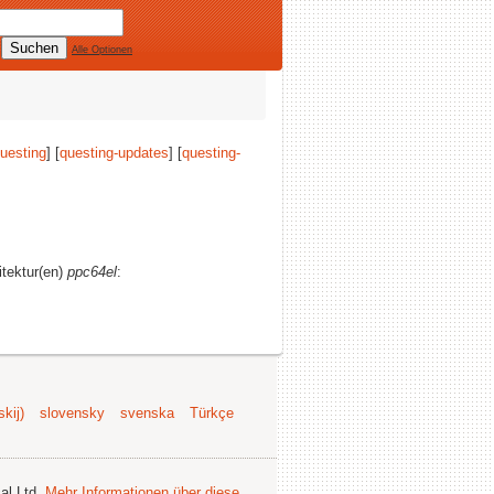
Alle Optionen
uesting
] [
questing-updates
] [
questing-
itektur(en)
ppc64el
:
kij)
slovensky
svenska
Türkçe
al Ltd.
Mehr Informationen über diese