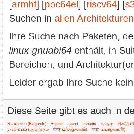
[
armhf
] [
ppc64el
] [
riscv64
] [
s
Suchen in
allen Architekturen
Ihre Suche nach Paketen, 
linux-gnuabi64
enthält, in Su
Bereichen, und Architektur(e
Leider ergab Ihre Suche kein
Diese Seite gibt es auch in 
Български (Bəlgarski)
English
suomi
français
magyar
日本語 (Ni
українська (ukrajins'ka)
中文 (Zhongwen,简)
中文 (Zhongwen,繁)