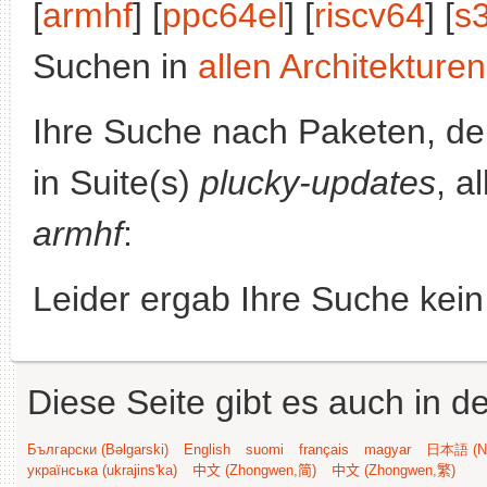
[
armhf
] [
ppc64el
] [
riscv64
] [
s
Suchen in
allen Architekturen
Ihre Suche nach Paketen, 
in Suite(s)
plucky-updates
, a
armhf
:
Leider ergab Ihre Suche kein
Diese Seite gibt es auch in 
Български (Bəlgarski)
English
suomi
français
magyar
日本語 (Ni
українська (ukrajins'ka)
中文 (Zhongwen,简)
中文 (Zhongwen,繁)