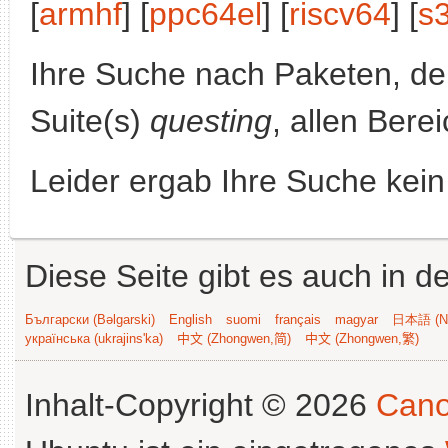
[
armhf
] [
ppc64el
] [
riscv64
] [
s
Ihre Suche nach Paketen, 
Suite(s)
questing
, allen Bere
Leider ergab Ihre Suche kein
Diese Seite gibt es auch in 
Български (Bəlgarski)
English
suomi
français
magyar
日本語 (Ni
українська (ukrajins'ka)
中文 (Zhongwen,简)
中文 (Zhongwen,繁)
Inhalt-Copyright © 2026
Cano