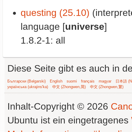
questing (25.10)
(interpret
language [
universe
]
1.8.2-1: all
Diese Seite gibt es auch in 
Български (Bəlgarski)
English
suomi
français
magyar
日本語 (Ni
українська (ukrajins'ka)
中文 (Zhongwen,简)
中文 (Zhongwen,繁)
Inhalt-Copyright © 2026
Cano
Ubuntu ist ein eingetragenes