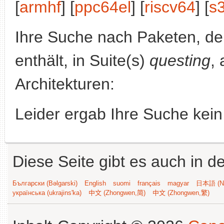
[
armhf
] [
ppc64el
] [
riscv64
] [
s
Ihre Suche nach Paketen, 
enthält, in Suite(s)
questing
,
Architekturen:
Leider ergab Ihre Suche kein
Diese Seite gibt es auch in 
Български (Bəlgarski)
English
suomi
français
magyar
日本語 (Ni
українська (ukrajins'ka)
中文 (Zhongwen,简)
中文 (Zhongwen,繁)