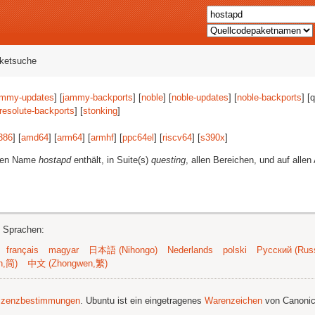
aketsuche
ammy-updates
] [
jammy-backports
] [
noble
] [
noble-updates
] [
noble-backports
] [
resolute-backports
] [
stonking
]
386
] [
amd64
] [
arm64
] [
armhf
] [
ppc64el
] [
riscv64
] [
s390x
]
eren Name
hostapd
enthält, in Suite(s)
questing
, allen Bereichen, und auf allen
n Sprachen:
français
magyar
日本語 (Nihongo)
Nederlands
polski
Русский (Russ
n,简)
中文 (Zhongwen,繁)
izenzbestimmungen
. Ubuntu ist ein eingetragenes
Warenzeichen
von Canonic