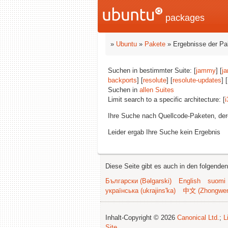
packages
»
Ubuntu
»
Pakete
» Ergebnisse der P
Suchen in bestimmter Suite: [
jammy
] [
j
backports
] [
resolute
] [
resolute-updates
] [
Suchen in
allen Suites
Limit search to a specific architecture: [
i
Ihre Suche nach Quellcode-Paketen, d
Leider ergab Ihre Suche kein Ergebnis
Diese Seite gibt es auch in den folgende
Български (Bəlgarski)
English
suomi
українська (ukrajins'ka)
中文 (Zhongwe
Inhalt-Copyright © 2026
Canonical Ltd.
;
L
Site
.