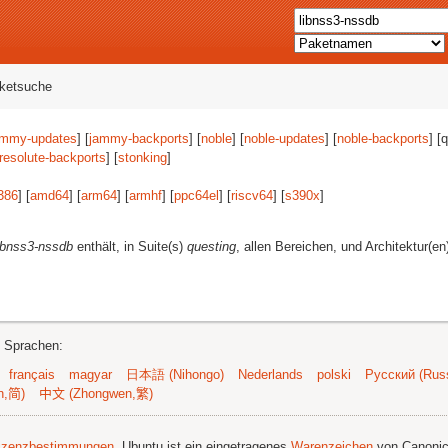
aketsuche
ammy-updates
] [
jammy-backports
] [
noble
] [
noble-updates
] [
noble-backports
] [
resolute-backports
] [
stonking
]
386
] [
amd64
] [
arm64
] [
armhf
] [
ppc64el
] [
riscv64
] [
s390x
]
ibnss3-nssdb
enthält, in Suite(s)
questing
, allen Bereichen, und Architektur(e
n Sprachen:
français
magyar
日本語 (Nihongo)
Nederlands
polski
Русский (Russ
n,简)
中文 (Zhongwen,繁)
izenzbestimmungen
. Ubuntu ist ein eingetragenes
Warenzeichen
von Canonic