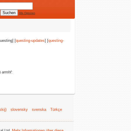
Alle Optionen
questing] [
questing-updates
] [
questing-
n)
armhf
:
kij)
slovensky
svenska
Türkçe
al Ltd.
Mehr Informationen über diese