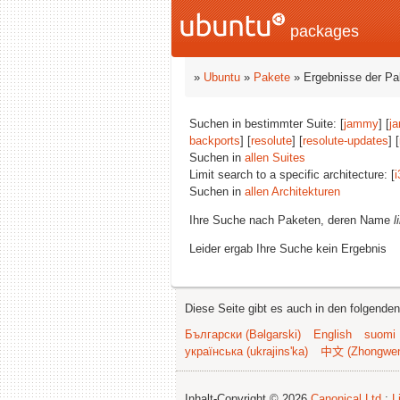
packages
»
Ubuntu
»
Pakete
» Ergebnisse der P
Suchen in bestimmter Suite: [
jammy
] [
j
backports
] [
resolute
] [
resolute-updates
] [
Suchen in
allen Suites
Limit search to a specific architecture: [
i
Suchen in
allen Architekturen
Ihre Suche nach Paketen, deren Name
l
Leider ergab Ihre Suche kein Ergebnis
Diese Seite gibt es auch in den folgende
Български (Bəlgarski)
English
suomi
українська (ukrajins'ka)
中文 (Zhongwe
Inhalt-Copyright © 2026
Canonical Ltd.
;
L