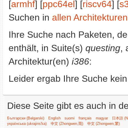
[
armhf
] [
ppc64el
] [
riscv64
] [
s
Suchen in
allen Architekturen
Ihre Suche nach Paketen, 
enthält, in Suite(s)
questing
,
Architektur(en)
i386
:
Leider ergab Ihre Suche kein
Diese Seite gibt es auch in 
Български (Bəlgarski)
English
suomi
français
magyar
日本語 (Ni
українська (ukrajins'ka)
中文 (Zhongwen,简)
中文 (Zhongwen,繁)