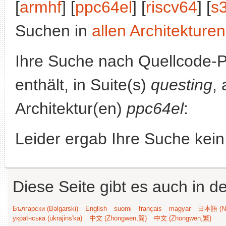
[
armhf
] [
ppc64el
] [
riscv64
] [
s
Suchen in
allen Architekturen
Ihre Suche nach Quellcode-
enthält, in Suite(s)
questing
,
Architektur(en)
ppc64el
:
Leider ergab Ihre Suche kein
Diese Seite gibt es auch in 
Български (Bəlgarski)
English
suomi
français
magyar
日本語 (Ni
українська (ukrajins'ka)
中文 (Zhongwen,简)
中文 (Zhongwen,繁)